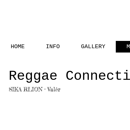
HOME
INFO
GALLERY
M
Reggae Connect
SIKA RLION · Valèr